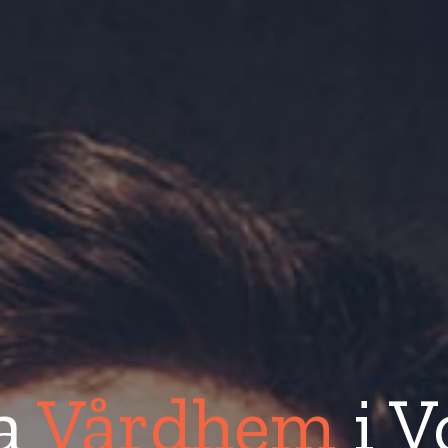
a
Vårdhem
i V