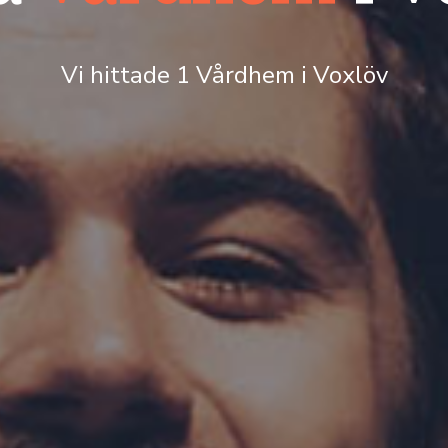
Vi hittade 1 Vårdhem i Voxlöv