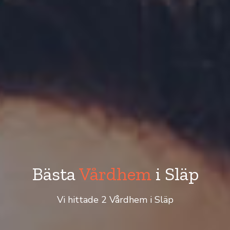
Bästa
Vårdhem
i Släp
Vi hittade 2 Vårdhem i Släp