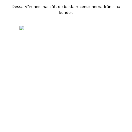
Dessa Vårdhem har fått de bästa recensionerna från sina
kunder.
Särö Äldreboende
Särö Äldreboende är en
äldreboendeinrättning som ligger i Särö,
Sverige. De erbjuder äldrevård och