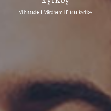
Vi hittade 1 Vårdhem i Fjärås kyrkby