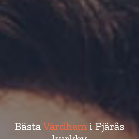
Bästa
Vårdhem
i Fjärås
kyrkby