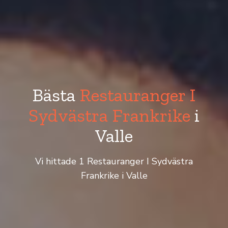
Bästa
Restauranger I
Sydvästra Frankrike
i
Valle
Vi hittade 1 Restauranger I Sydvästra
Frankrike i Valle