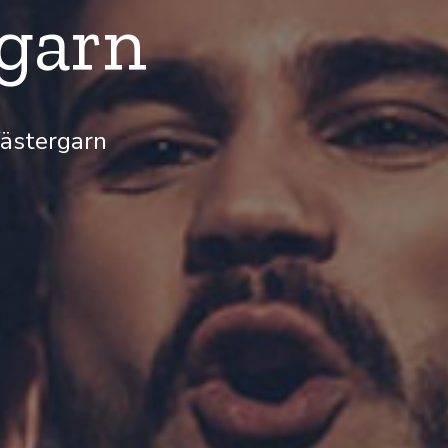
rgarn
Västergarn