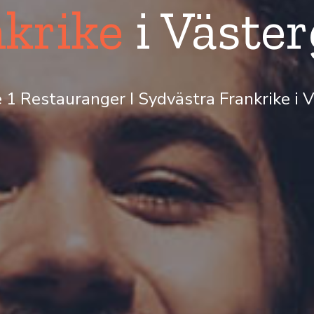
krike
i Väste
e 1 Restauranger I Sydvästra Frankrike i 