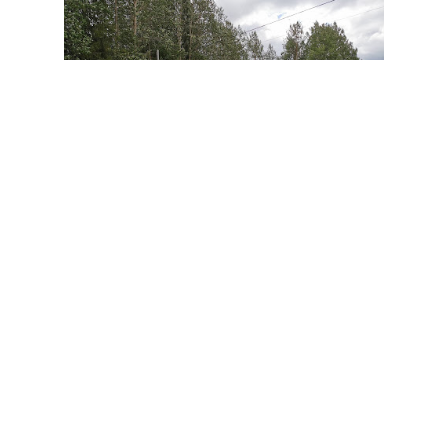
Norderöns Golf Course
+46 70 644 00 56
Norderöns Golfbana är en populär
golfanläggning belägen på Norderön i
Östersund, Sverige. Med sin vackra natur
och utmanande banor lockar den både
erfarna golfare och nybörjare. Norderöns
Golfbana erbjuder en trevlig och
avkopplande atmosfär där spelare kan