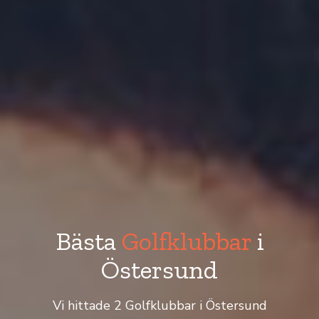
Bästa
Golfklubbar
i
Östersund
Vi hittade 2 Golfklubbar i Östersund