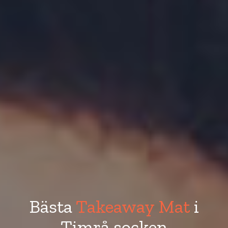
Bästa
Takeaway Mat
i
Timrå socken