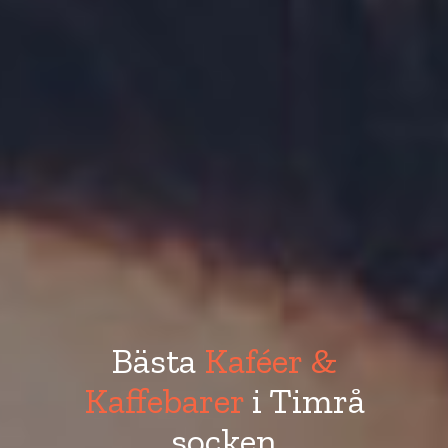
Bästa
Kaféer &
Kaffebarer
i Timrå
socken