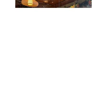
ChopChop Asian Express
+46 60 741 20 90
ChopChop Asian Express är en asiatisk
restaurang som erbjuder en varierad
meny med rätter från olika delar av Asien.
Här kan man njuta av autentiska smaker
och en trevlig atmosfär. Restaurangen
passar både för familjer och för de som
vill ha en finare matupplevel...