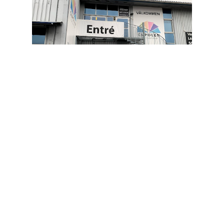
Restaurang Cupolen
+46 60 52 52 76
Restaurang Cupolen är en
välrenommerad restaurang i Sundsvall,
Sverige. De erbjuder en varierad meny
med olika matkulturer såsom badensisk,
kalifornisk, kontinental, kinesisk med
utkörning, dominikansk, östeuropeisk,
goansk, konkani, lunch, macrobiotisk,
restaura...