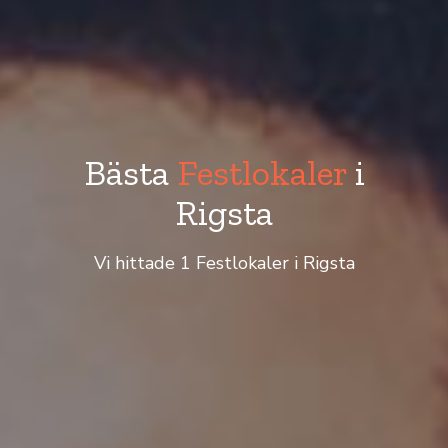
Bästa
Festlokaler
i
Rigsta
Vi hittade 1 Festlokaler i Rigsta