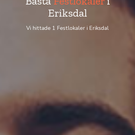
Bästa
Festlokaler
i
Eriksdal
Vi hittade 1 Festlokaler i Eriksdal