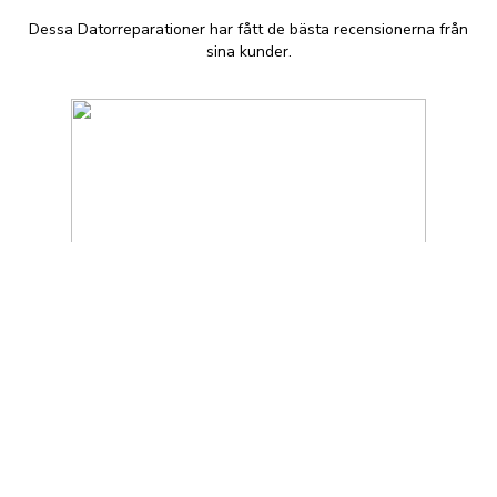
Dessa Datorreparationer har fått de bästa recensionerna från
sina kunder.
Better Radio Programming
Sweden AB
+46 70 810 71 30