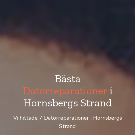
Bästa
Datorreparationer
i
Hornsbergs Strand
Vi hittade 7 Datorreparationer i Hornsbergs
Strand