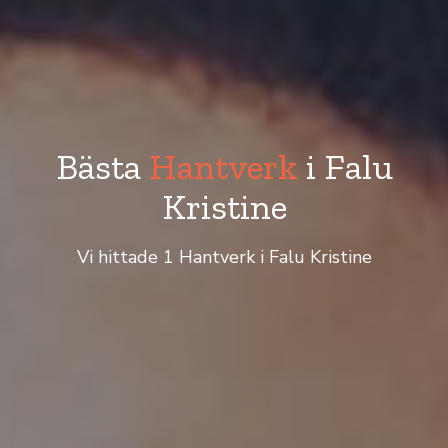
Bästa
Hantverk
i Falu
Kristine
Vi hittade 1 Hantverk i Falu Kristine