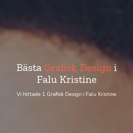
Bästa
Grafisk Design
i
Falu Kristine
Vi hittade 1 Grafisk Design i Falu Kristine