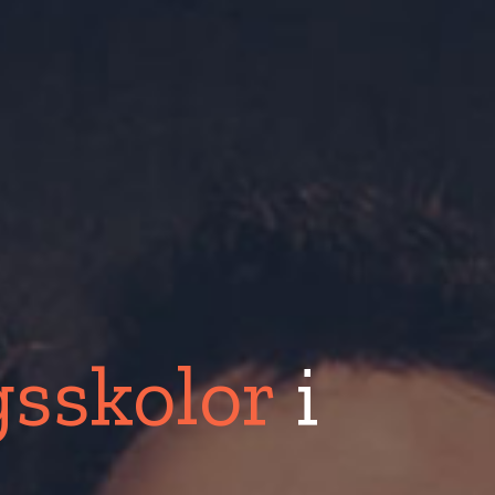
sskolor
i