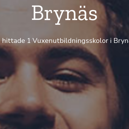
Brynäs
 hittade 1 Vuxenutbildningsskolor i Bry