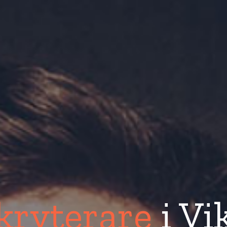
kryterare
i Vi