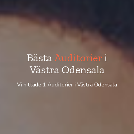
Bästa
Auditorier
i
Västra Odensala
Vi hittade 1 Auditorier i Västra Odensala