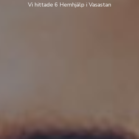
Vi hittade 6 Hemhjälp i Vasastan