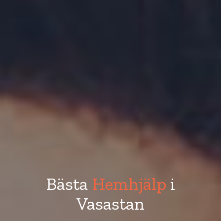
Bästa
Hemhjälp
i
Vasastan