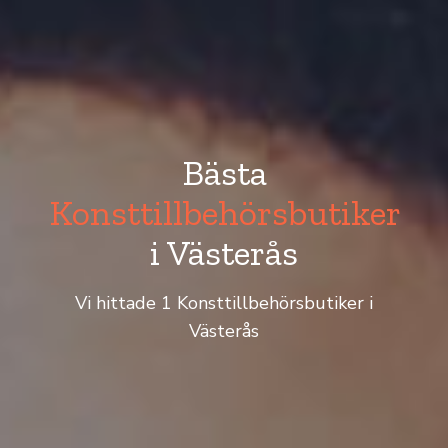
Bästa
Konsttillbehörsbutiker
i Västerås
Vi hittade 1 Konsttillbehörsbutiker i
Västerås