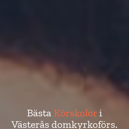
Bästa
Körskolor
i
Västerås domkyrkoförs.