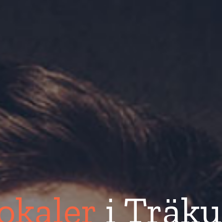
okaler
i Träk