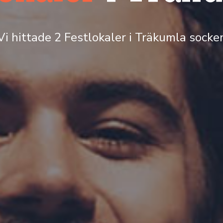
Vi hittade 2 Festlokaler i Träkumla socke