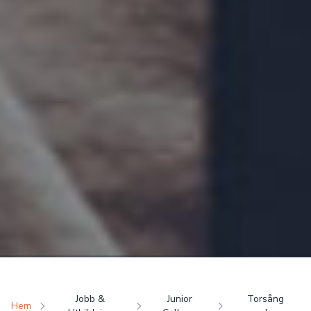
Jobb &
Junior
Torsång
Hem