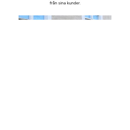
från sina kunder.
Arvika Konsthantverk
+46 570 106 33
Arvika Konsthantverk är en
konsthantverksbutik i Arvika, Sverige. De
erbjuder ett brett utbud av konsthantverk,
konsttillbehör och målningar. Dessutom