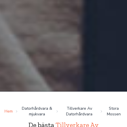
Datorhårdvara &
Tillverkare Av
Stora
Hem
mjukvara
Datorhårdvara
Mossen
De bästa
Tillverkare Av