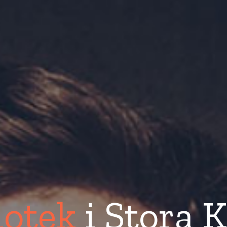
iotek
i Stora 