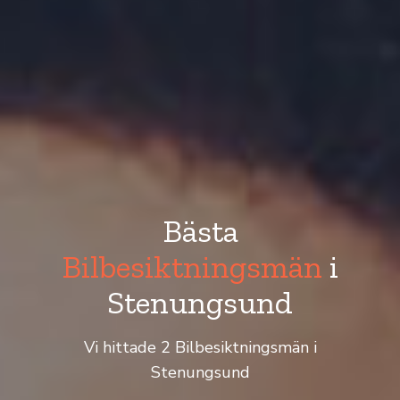
Bästa
Bilbesiktningsmän
i
Stenungsund
Vi hittade 2 Bilbesiktningsmän i
Stenungsund