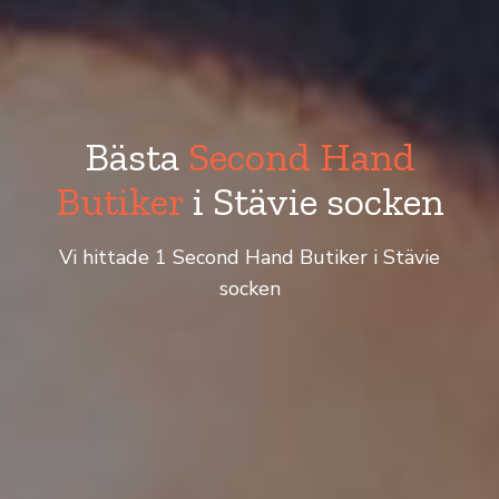
Bästa
Second Hand
Butiker
i Stävie socken
Vi hittade 1 Second Hand Butiker i Stävie
socken