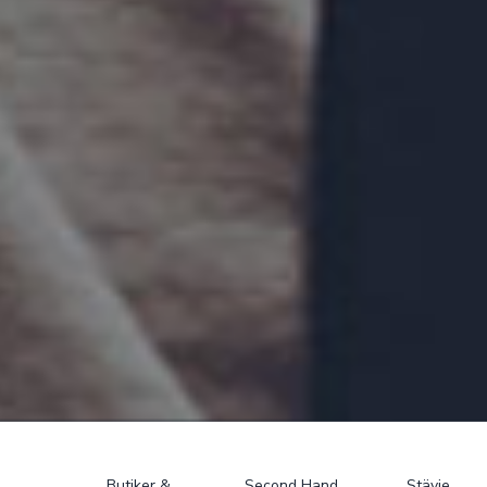
Butiker &
Second Hand
Stävie