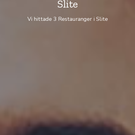
Slite
Vi hittade 3 Restauranger i Slite