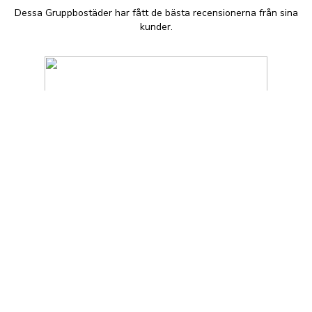
Dessa Gruppbostäder har fått de bästa recensionerna från sina
kunder.
Gruppboende Floda C
+46 302 52 20 19
Gruppboende Floda C är ett vårdhem och
gruppbostäder beläget i Floda, Sverige.