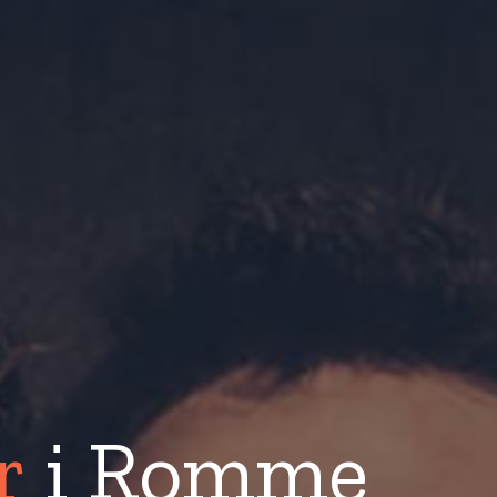
r
i Romme