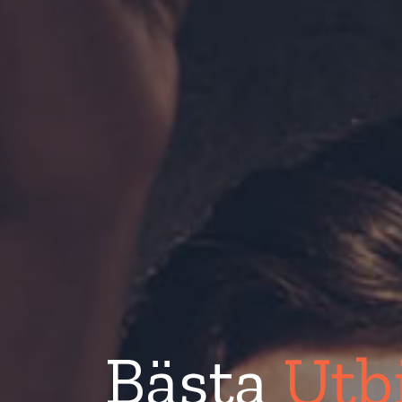
Bästa
Utb