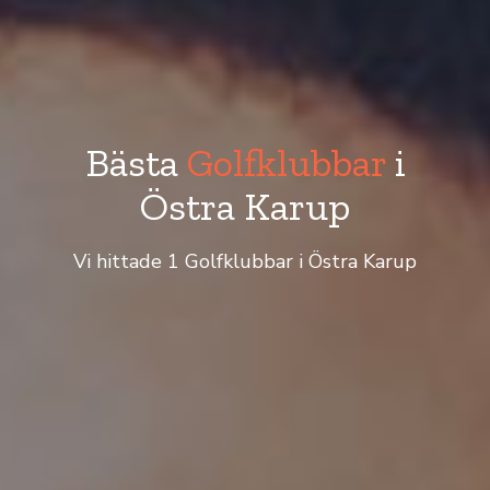
Bästa
Golfklubbar
i
Östra Karup
Vi hittade 1 Golfklubbar i Östra Karup