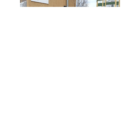
Saga restaurang
+46 60 607 00 55
Saga restaurang är en välrenommerad
restaurang i Timrå, Sverige. De erbjuder
en bred variation av kök och matstilar för
att tillfredsställa olika smaker och
preferenser. Med sin mångfald av
restauranger som serverar allt från
Badensiska till Östeuropeiska rätter,...