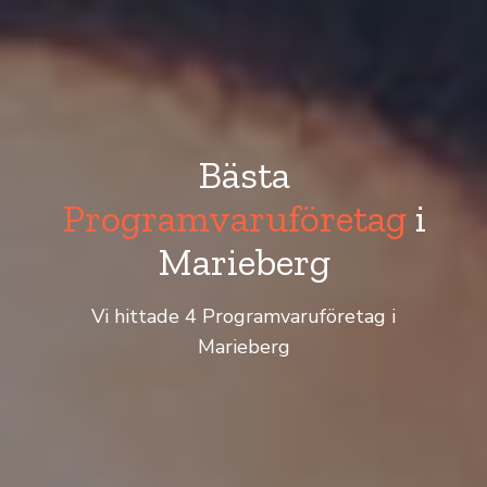
Bästa
Programvaruföretag
i
Marieberg
Vi hittade 4 Programvaruföretag i
Marieberg