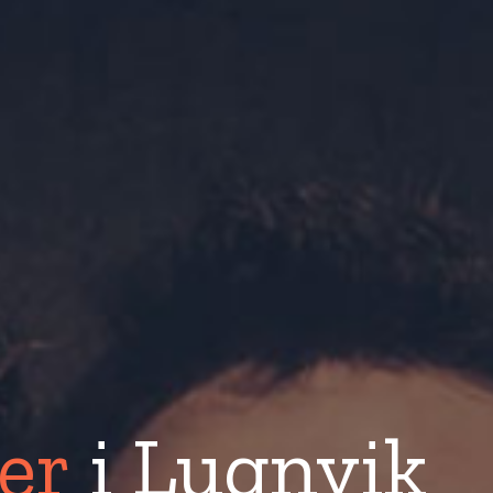
er
i Lugnvik