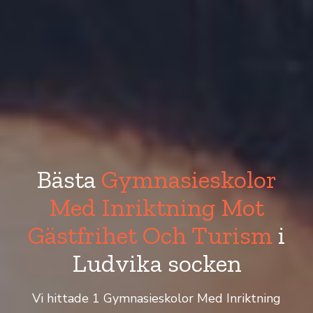
Bästa
Gymnasieskolor
Med Inriktning Mot
Gästfrihet Och Turism
i
Ludvika socken
Vi hittade 1 Gymnasieskolor Med Inriktning