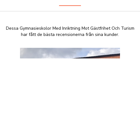
Dessa Gymnasieskolor Med Inriktning Mot Gästfrihet Och Turism
har fått de bästa recensionerna från sina kunder.
ABB Industrial High School
+46 10 498 43 00