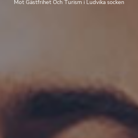
Mot Gästfrihet Och Turism i Ludvika socken