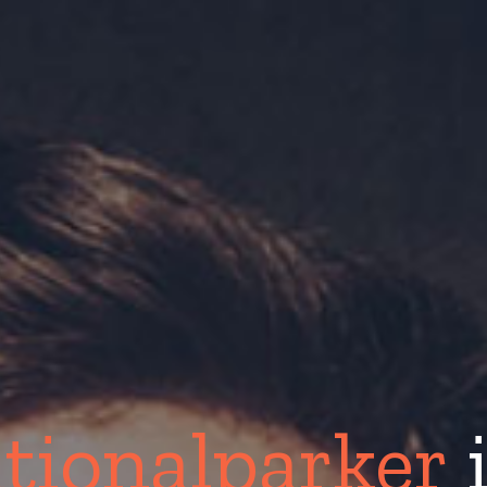
tionalparker
i