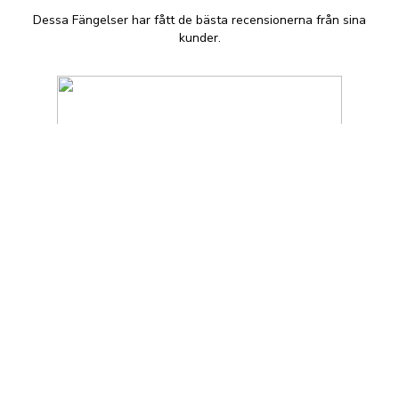
Dessa Fängelser har fått de bästa recensionerna från sina
kunder.
Anstalten Kolmården
+46 11 496 54 02
Anstalten Kolmården är en
fängelseanläggning belägen i Kolmården,