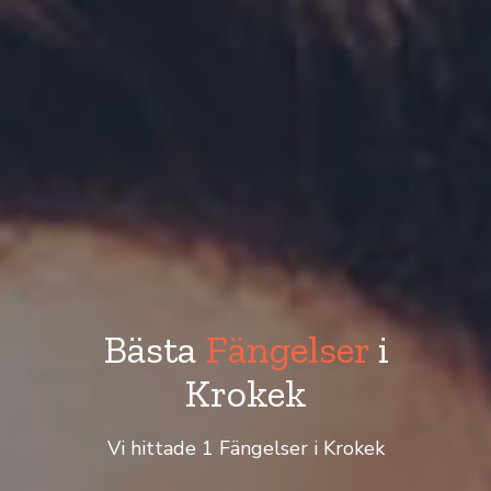
Bästa
Fängelser
i
Krokek
Vi hittade 1 Fängelser i Krokek