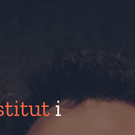
titut
i