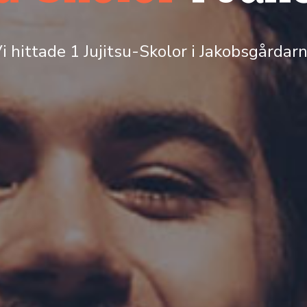
i hittade 1 Jujitsu-Skolor i Jakobsgårdar