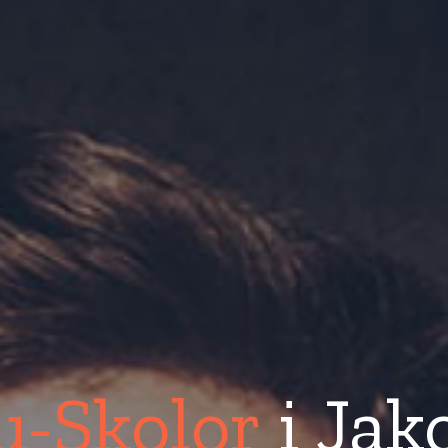
u-Skolor
i Jak