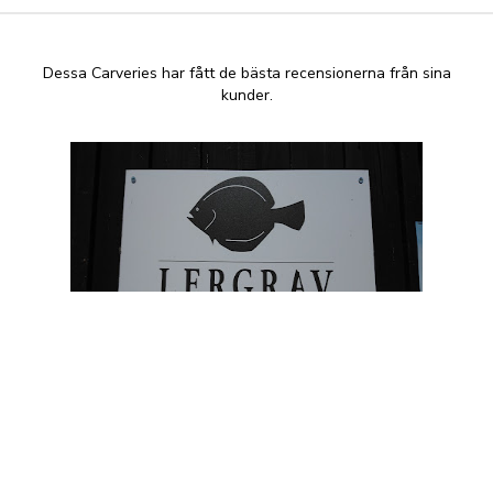
Dessa Carveries har fått de bästa recensionerna från sina
kunder.
Lergrav Fisk & Café
+46 498 22 33 60