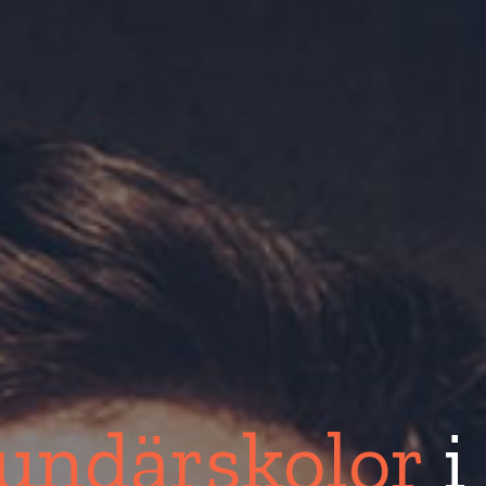
undärskolor
i