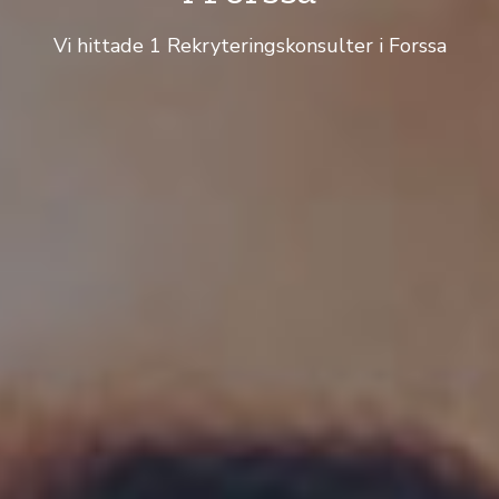
Vi hittade 1 Rekryteringskonsulter i Forssa