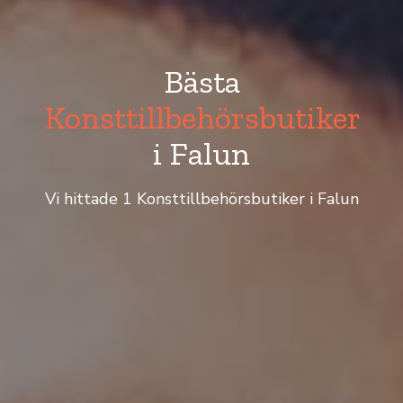
Bästa
Konsttillbehörsbutiker
i Falun
Vi hittade 1 Konsttillbehörsbutiker i Falun