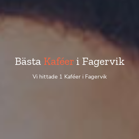
Bästa
Kaféer
i Fagervik
Vi hittade 1 Kaféer i Fagervik