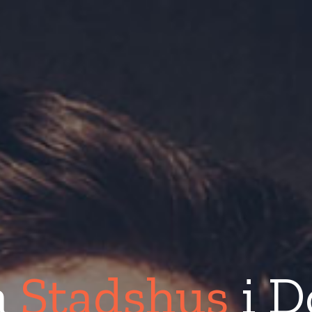
a
Stadshus
i D