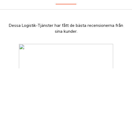
Dessa Logistik-Tjänster har fått de bästa recensionerna från
sina kunder.
Green Cargo AB
+46 10 455 40 00