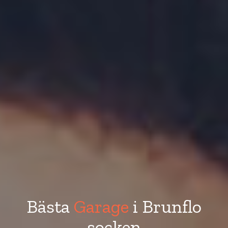
Bästa
Garage
i Brunflo
socken