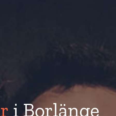
r
i Borlänge