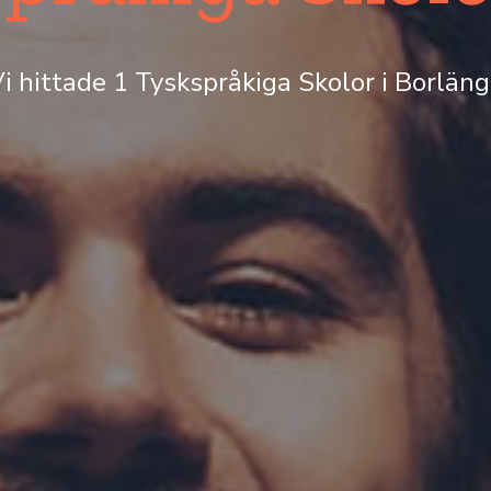
i hittade 1 Tyskspråkiga Skolor i Borlän