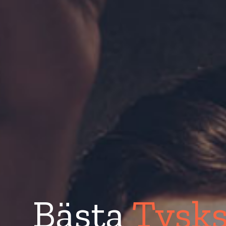
Bästa
Tysks